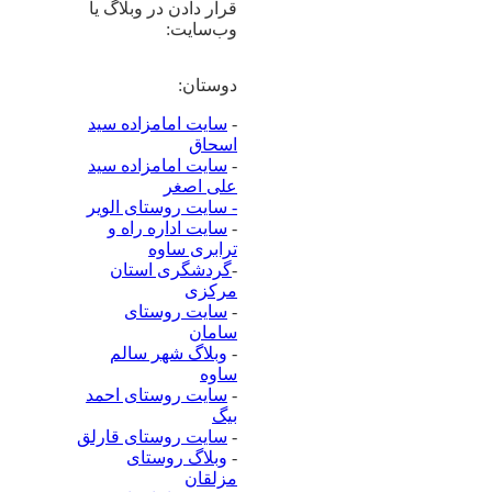
قرار دادن در وبلاگ یا
وب‌سایت:
دوستان:
-
سایت امامزاده سید
اسحاق
-
سایت امامزاده سید
علی اصغر
- سایت روستای الویر
-
سایت اداره راه و
ترابری ساوه
-
گردشگری استان
مرکزی
-
سایت روستای
سامان
-
وبلاگ شهر سالم
ساوه
-
سایت روستای احمد
بیگ
-
سایت روستای قارلق
-
وبلاگ روستای
مزلقان