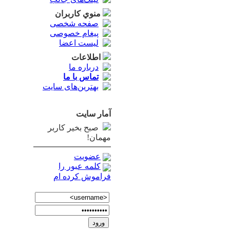
منوي كاربران
صفحه شخصی
پیغام خصوصی
لیست اعضا
اطلاعات
درباره ما
تماس با ما
بهترین‌های سایت
آمار سايت
صبح بخیر کاربر
مهمان!
عضویت
کلمه عبور را
فراموش کرده ام