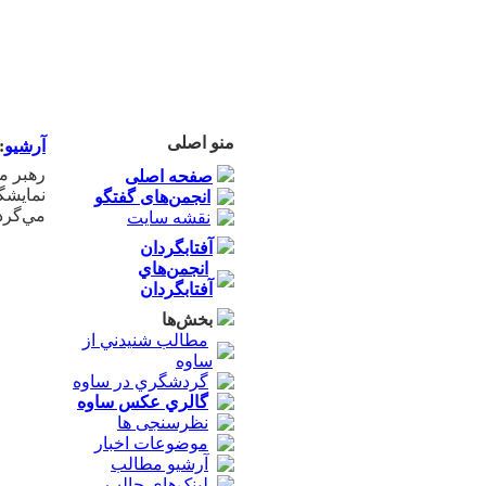
منو اصلی
آرشيو
:
رهبر م
صفحه اصلی
انجمن‌های گفتگو
مي‌گردد
نقشه سایت
آفتابگردان
ا
انجمن‌هاي
آفتابگردان
بخش‌ها
مطالب شنيدني از
ساوه
گردشگري در ساوه
گالري عکس ساوه
نظرسنجی ها
موضوعات اخبار
آرشیو مطالب
لینک‌های جالب