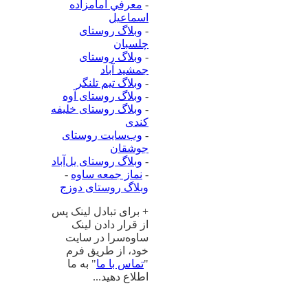
-
معرفي امامزاده
اسماعيل
-
وبلاگ روستای
چلسبان
-
وبلاگ روستای
جمشید آباد
-
وبلاگ تیم تلنگر
-
وبلاگ روستای آوه
-
وبلاگ روستای خلیفه
کندی
-
وب‌سایت روستای
جوشقان
-
وبلاگ روستای یل‌آباد
-
نماز جمعه ساوه
-
وبلاگ روستای دوزج
+ برای تبادل لینک پس
از قرار دادن لینک
ساوه‌سرا در سایت
خود، از طریق فرم
"
تماس با ما
" به ما
اطلاع دهید...