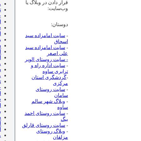
قرار دادن در وبلاگ یا
م
وب‌سایت:
تی
خ
ا
دوستان:
ف
ا
-
سایت امامزاده سید
ب
اسحاق
د
-
سایت امامزاده سید
آ
علی اصغر
آ
- سایت روستای الویر
م
-
سایت اداره راه و
ش
ترابری ساوه
م
-
گردشگری استان
تی
مرکزی
خ
-
سایت روستای
ا
سامان
ف
-
وبلاگ شهر سالم
ا
ساوه
ب
-
سایت روستای احمد
د
بیگ
آ
-
سایت روستای قارلق
آ
-
وبلاگ روستای
م
مزلقان