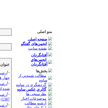
منو اصلی
صفحه اصلی
انجمن‌های گفتگو
نقشه سایت
آفتابگردان
انجمن‌هاي
آفتابگردان
عنوان
بخش‌ها
·
آرشي
مطالب شنيدني از
چهار ف
ساوه
·
آرشي
گردشگري در ساوه
شده ا
گالري عکس ساوه
نظرسنجی ها
·
آرشي
موضوعات اخبار
1387)
آرشیو مطالب
·
آرشي
لینک‌های جالب