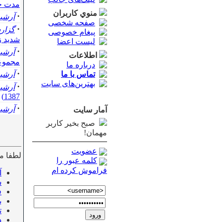
مدت حضور
منوي كاربران
·
آرشي
صفحه شخصی
·
گزار
پیغام خصوصی
شديد زم
لیست اعضا
·
آرشي
اطلاعات
مجموع
درباره ما
·
تماس با ما
آرشي
بهترین‌های سایت
·
آرشي
1387)
·
آرشي
آمار سايت
صبح بخیر کاربر
مهمان!
عضویت
لطفا ما
کلمه عبور را
فراموش کرده ام
آ
ش
ف
ب
تی
د