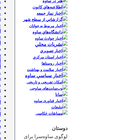
هنر در ساوه
م
ش
اطلاعيه‌هاي كانون
م
اخبار نماز جمعه
تی
گزارشاتي از سطح شهر
خ
اخبار مربوط به جوانان
ا
دانشگاه‌هاي‌ ساوه
ف
اخبار حوادث ساوه
ا
نشريات محلي
ب
اخبار تصويري
د
اخبار استان مركزي
آ
اخبار روستاها
آ
اخبار سلامت و بهداشت
م
اخبار سياسي ساوه
ش
امکان تفریحی و تاریخی
م
وب‌سایت‌های ساوجی
تی
سانا
خ
اخبار فناوری ساوه
ا
تبلیغات
ف
مسابقات عکاسی
ا
ب
د
دوستان
م
لوگوی ساوه‌سرا برای
ش