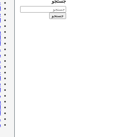
جستجو
خ
ا
ف
جستجو
ا
ب
د
آ
آ
م
ش
م
تی
خ
ا
ف
ا
ب
د
آ
آ
م
ش