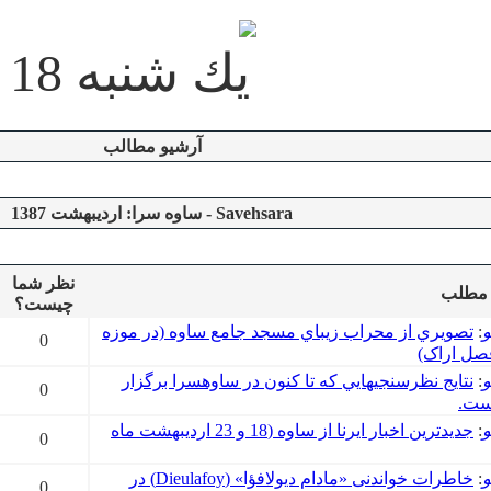
يك شنبه 18 مرداد 1405
آرشیو مطالب
Savehsara - ساوه سرا: اردیبهشت 1387
نظر شما
 مطلب
چیست؟
و
:
تصويري از محراب زيباي مسجد جامع ساوه (در موزه
0
صل اراک)
و
:
نتايج نظرسنجي​هايي که تا کنون در ساوه​سرا برگزار
0
ست.
و
:
جديدترين اخبار ايرنا از ساوه (18 و 23 ارديبهشت ماه
0
و
:
خاطرات خواندنی «مادام ديولافؤا» (Dieulafoy) در
0