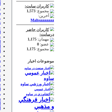
آ
کاربران سایت:
م
مجموع:
1,573
ش
آخرین:
م
Mahsaaaaaaa
تی
خ
کاربران حاضر
ا
درسایت:
ف
مهمان:
1,175
ا
عضو:
0
آ
مجموع:
1,175
آ
م
ش
موضوعات اخبار
م
اخبار صنعت در ساوه
تی
اخبار عمومي
خ
ساوه
ا
اخبار ورزشي ساوه
ف
ا
اخبار عمومي
ب
كشاورزي در ساوه
اخبار فرهنگي
د
آ
و مذهبي
آ