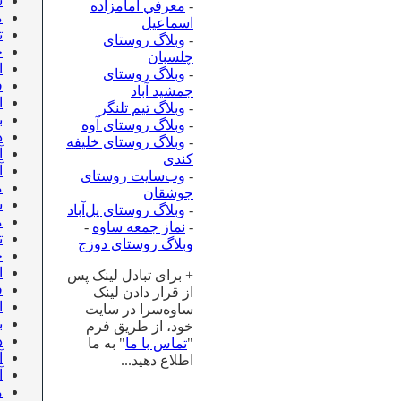
ش
-
معرفي امامزاده
م
اسماعيل
تی
-
وبلاگ روستای
خ
چلسبان
ا
-
وبلاگ روستای
ف
جمشید آباد
ا
-
وبلاگ تیم تلنگر
ب
-
وبلاگ روستای آوه
د
-
وبلاگ روستای خلیفه
آ
کندی
آ
-
وب‌سایت روستای
م
جوشقان
ش
-
وبلاگ روستای یل‌آباد
م
-
نماز جمعه ساوه
-
تی
وبلاگ روستای دوزج
خ
ا
+ برای تبادل لینک پس
ف
از قرار دادن لینک
ا
ساوه‌سرا در سایت
ب
خود، از طریق فرم
د
"
تماس با ما
" به ما
آ
اطلاع دهید...
آ
م