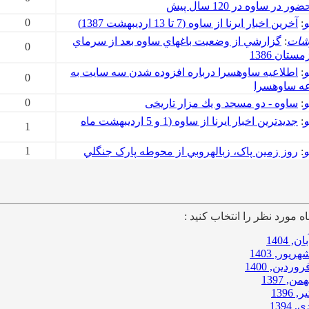
 در ساوه در 120 سال پيش
0
و
:
آخرين اخبار ايرنا از ساوه (7 تا 13 ارديبهشت 1387)
شات
:
گزارشي از وضعيت باغ​هاي ساوه بعد از سرماي
0
ستان 1386
و
:
اطلاعيه ساوه​سرا درباره افزوده شدن سه سايت به
0
ه ساوه​سرا
0
و
:
ساوه - دو مسجد و يك مزار تاريخى
و
:
جديدترين اخبار ايرنا از ساوه (1 و 5 ارديبهشت ماه
1
1
و
:
روز زمين پاک، زباله​روبي از محوطه پارک جنگلي
ه مورد نظر را انتخاب کنید :
بان, 1404
هریور, 1403
روردین, 1400
همن, 1397
ر, 1396
ی, 1394